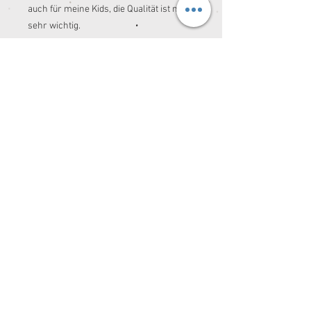
auch für meine Kids, die Qualität ist mir
sehr wichtig.
Die Nähzeit liegt derzeit bei ca. 2 - 4
Wochen.
Ich freu mich von Dir zu hören. ☺️
© 2026 by Spessartkidz®