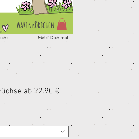
Warenkörbchen
sche
Meld´ Dich mal
üchse ab 22.90 €