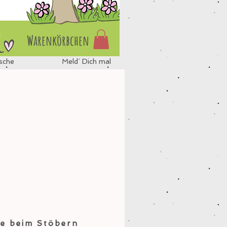
Warenkörbchen
sche
Meld´ Dich mal
de beim Stöbern