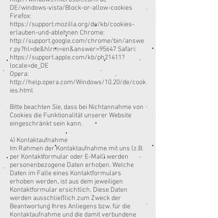
DE/windows-vista/Block-or-allow-cookies
Firefox:
https://support.mozilla.org/de/kb/cookies-
erlauben-und-ablehnen Chrome:
http://support.google.com/chrome/bin/answe
r.py?hl=de&hlrm=en&answer=95647 Safari:
https://support.apple.com/kb/ph21411?
locale=de_DE
Opera:
http://help.opera.com/Windows/10.20/de/cook
ies.html
Bitte beachten Sie, dass bei Nichtannahme von
Cookies die Funktionalität unserer Website
eingeschränkt sein kann.
4) Kontaktaufnahme
Im Rahmen der Kontaktaufnahme mit uns (z.B.
per Kontaktformular oder E-Mail) werden
personenbezogene Daten erhoben. Welche
Daten im Falle eines Kontaktformulars
erhoben werden, ist aus dem jeweiligen
Kontaktformular ersichtlich. Diese Daten
werden ausschließlich zum Zweck der
Beantwortung Ihres Anliegens bzw. für die
Kontaktaufnahme und die damit verbundene