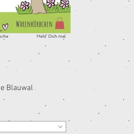
Warenkörbchen
sche
Meld´ Dich mal
se Blauwal