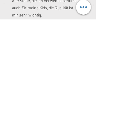
Alle Stoffe, die ich verwende benutze ich
auch für meine Kids, die Qualität ist
mir sehr wichtig.
Ich freu mich von Dir zu hören. ☺️
*Schnitt und Idee: Spessartkidz
Ich freu mich von Dir zu hören. ☺️
© 2026 by Spessartkidz®