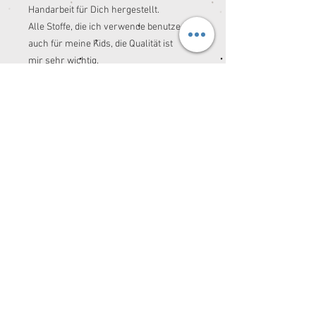
Handarbeit für Dich hergestellt.
Alle Stoffe, die ich verwende benutze ich
auch für meine Kids, die Qualität ist
mir sehr wichtig.
Ich freu mich von Dir zu hören. ☺️
*Schnitt und Idee: Spessartkidz
Ich freu mich von Dir zu hören. ☺️
© 2026 by Spessartkidz®