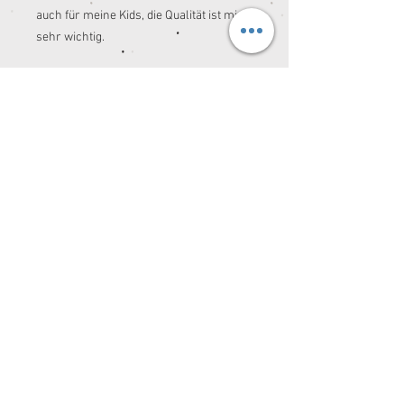
auch für meine Kids, die Qualität ist mir
sehr wichtig.
Die Nähzeit liegt derzeit bei ca. 2 - 4
Wochen.
Ich freu mich von Dir zu hören. ☺️
© 2026 by Spessartkidz®